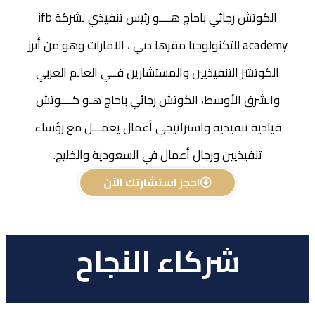
الكوتش رجائي باحاج هــــو رئيس تنفيذي لشركة ifb
academy للتكنولوجيا مقرها دبي ، الامارات وهو من أبرز
الكوتشز التنفيذيين والمستشارين فــي العالم العربي
والشرق الأوسط، الكوتش رجائي باحاج هـو كــــوتش
قيادية تنفيذية واستراتيجي أعمال يعمـــل مع رؤساء
تنفيذيين ورجال أعمال في السعودية والخليج.
احجز استشارتك الآن
شركاء النجاح