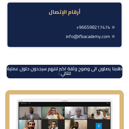
أرقام الإتصال
966598217474+
info@ifbacademy.com
طلابنا يصلون الى وضوح وثقة اكبر لانهم سيجدون حلول عملية
للتالي :