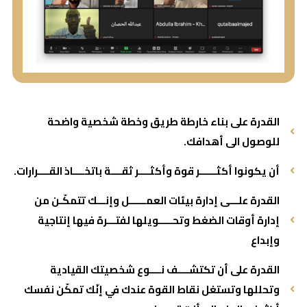
القدرة على بناء خارطة طريق وخطة شخصية واضحة
للوصول الى أهدافك.
أن يكونوا أكثــــــر قوة وأكثــــر ثقــــة باتخــــاذ القــــرارات.
القدرة علـــى إدارة بيئات العمــــــل وإنـــك تتمكّـن من
إدارة أوقات الضغط وتحـــــويلها لفتـــرة فيها إنتاجية
وإبداع
القدرة على أن تكتشــــف نــــوع شخصيتك القيادية
وتحللها وتستغل نقاط القوة عندك في إنّك تمكّن نفسك